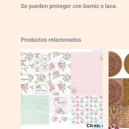
Se pueden proteger con barniz o laca.
Productos relacionados
Ch-
Ch-
wXXL13
wXXL122
quantity
quantity