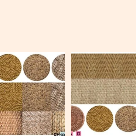
Ch-
wXXL121
quantity