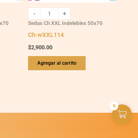
-
+
0x70
Sedas Ch XXL Indelebles 50x70
Ch-wXXL114
$
2,900.00
Agregar al carrito
0