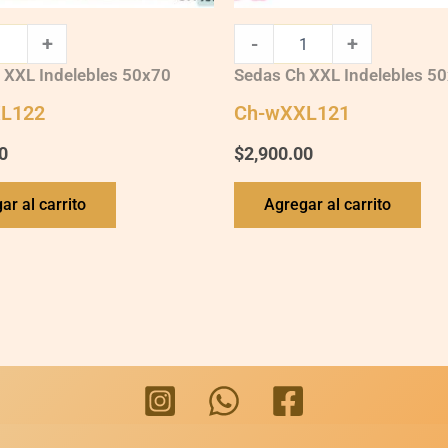
+
-
+
 XXL Indelebles 50x70
Sedas Ch XXL Indelebles 5
L122
Ch-wXXL121
0
$
2,900.00
ar al carrito
Agregar al carrito