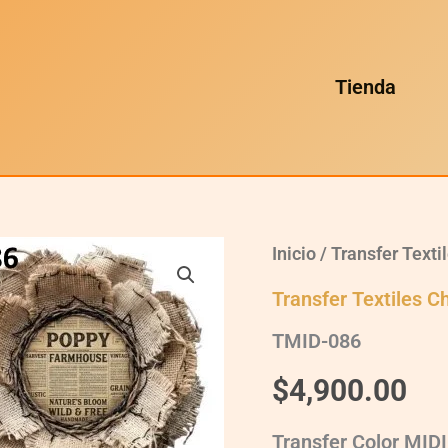
Tienda
TMID-
Inicio
/
Transfer Texti
086
quantity
Transfer Textiles C
TMID-086
$
4,900.00
Transfer Color MIDI