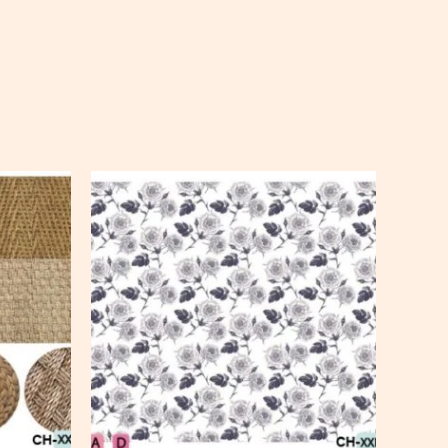
Ch-
wXXL114
quantity