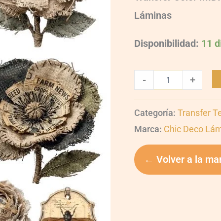
Láminas
Disponibilidad:
11 d
-
+
Categoría:
Transfer T
Marca:
Chic Deco Lá
← Volver a la ma