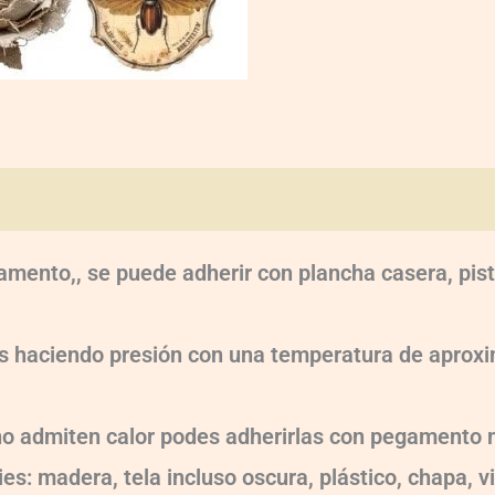
oraciones (0)
amento,, se puede adherir con plancha casera, pist
dos haciendo presión con una temperatura de apr
 no admiten calor podes adherirlas con pegamento m
es: madera, tela incluso oscura, plástico, chapa, v