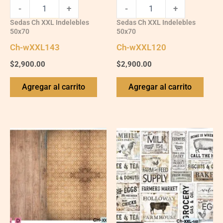
-
+
-
+
Sedas Ch XXL Indelebles
Sedas Ch XXL Indelebles
50x70
50x70
Ch-wXXL143
Ch-wXXL120
$
2,900.00
$
2,900.00
Agregar al carrito
Agregar al carrito
Ch-
Ch-
wXXL109
wXXL141
quantity
quantity