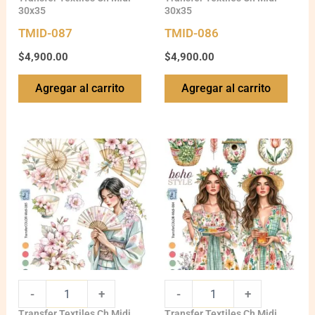
30x35
30x35
TMID-087
TMID-086
$
4,900.00
$
4,900.00
Agregar al carrito
Agregar al carrito
TMID-
TMID-
085
084
quantity
quantity
-
+
-
+
Transfer Textiles Ch Midi
Transfer Textiles Ch Midi