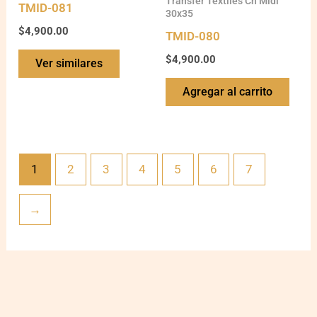
Transfer Textiles Ch Midi
TMID-081
30x35
$
4,900.00
TMID-080
$
4,900.00
Ver similares
Agregar al carrito
1
2
3
4
5
6
7
→