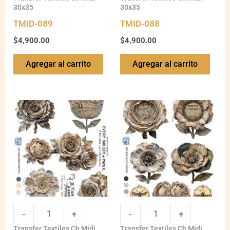
30x35
30x35
TMID-089
TMID-088
$
4,900.00
$
4,900.00
Agregar al carrito
Agregar al carrito
TMID-
TMID-
087
086
quantity
quantity
-
+
-
+
Transfer Textiles Ch Midi
Transfer Textiles Ch Midi