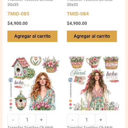
30x35
30x35
TMID-085
TMID-084
$
4,900.00
$
4,900.00
Agregar al carrito
Agregar al carrito
TMID-
TMID-
083
082
quantity
quantity
-
+
-
+
Transfer Textiles Ch Midi
Transfer Textiles Ch Midi