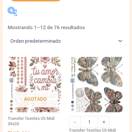
Mostrando 1–12 de 76 resultados
marca
marca
TMID-
090
quantity
AGOTADO
Transfer Textiles Ch Midi
-
+
30x35
Transfer Textiles Ch Midi