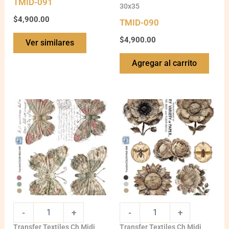
TMID-091
30x35
$
4,900.00
TMID-090
$
4,900.00
Ver similares
Agregar al carrito
TMID-
TMID-
089
088
quantity
quantity
-
+
-
+
Transfer Textiles Ch Midi
Transfer Textiles Ch Midi