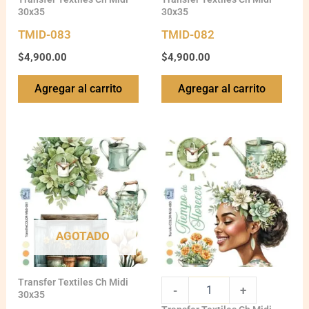
30x35
30x35
TMID-083
TMID-082
$
4,900.00
$
4,900.00
Agregar al carrito
Agregar al carrito
TMID-
080
quantity
AGOTADO
Transfer Textiles Ch Midi
-
+
30x35