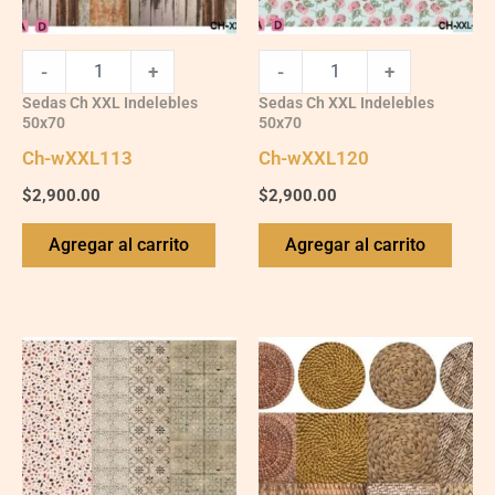
-
+
-
+
Sedas Ch XXL Indelebles
Sedas Ch XXL Indelebles
50x70
50x70
Ch-wXXL113
Ch-wXXL120
$
2,900.00
$
2,900.00
Agregar al carrito
Agregar al carrito
Ch-
Ch-
wXXL117
wXXL122
quantity
quantity