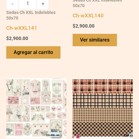
Sedas Ch XXL Indelebles
-
+
50x70
Sedas Ch XXL Indelebles
Ch-wXXL140
50x70
$
2,900.00
Ch-wXXL141
$
2,900.00
Ver similares
Agregar al carrito
Ch-
Ch-
wXXL143
wXXL119
quantity
quantity