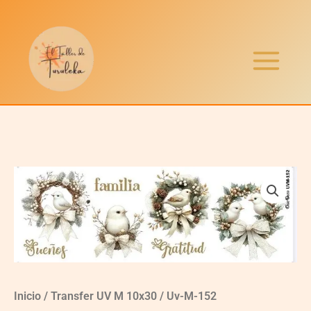
Ir
al
contenido
Uv-
M-
152
quantity
Inicio
/
Transfer UV M 10x30
/ Uv-M-152