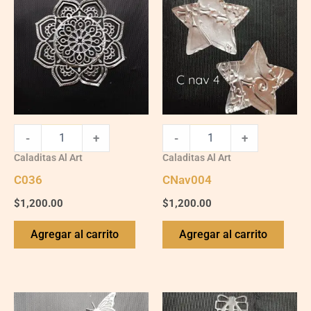
quantity
quantity
-
+
-
+
Caladitas Al Art
Caladitas Al Art
C036
CNav004
$
1,200.00
$
1,200.00
Agregar al carrito
Agregar al carrito
C012
CNav022