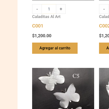
-
+
-
Caladitas Al Art
Calad
C001
C00
$
1,200.00
$
1,2
Agregar al carrito
A
C005
C006
quantity
quanti