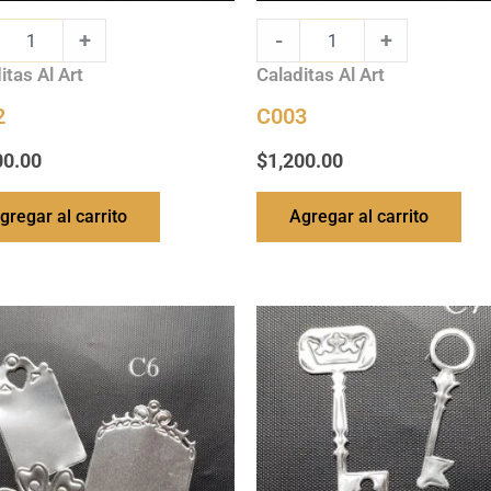
+
-
+
itas Al Art
Caladitas Al Art
2
C003
00.00
$
1,200.00
gregar al carrito
Agregar al carrito
C007
ty
quantity