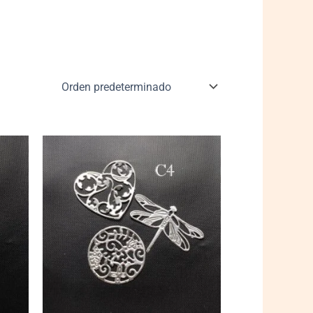
C004
quantity