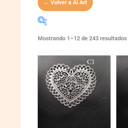
← Volver a Al Art
Mostrando 1–12 de 243 resultados
marca
marca
C001
C002
quantity
quanti