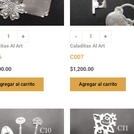
+
-
+
itas Al Art
Caladitas Al Art
6
C007
00.00
$
1,200.00
gregar al carrito
Agregar al carrito
C011
ty
quantity