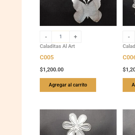
-
+
-
Caladitas Al Art
Calad
C005
C00
$
1,200.00
$
1,2
Agregar al carrito
A
C009
C010
quantity
quanti