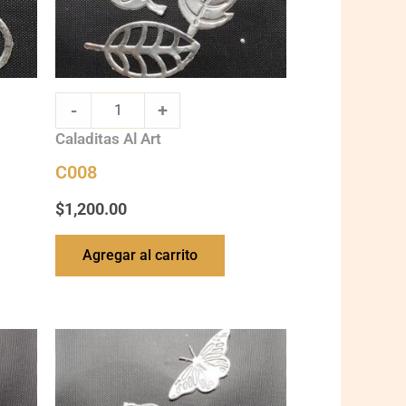
-
+
Caladitas Al Art
C008
$
1,200.00
Agregar al carrito
C012
quantity