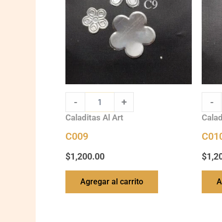
-
+
-
Caladitas Al Art
Calad
C009
C01
$
1,200.00
$
1,2
Agregar al carrito
A