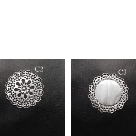
C003
ty
quantity