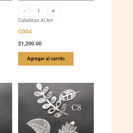
-
+
Caladitas Al Art
C004
$
1,200.00
Agregar al carrito
C008
quantity