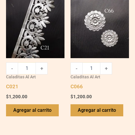
C021
C066
quantity
quantity
-
+
-
+
Caladitas Al Art
Caladitas Al Art
C021
C066
$
1,200.00
$
1,200.00
Agregar al carrito
Agregar al carrito