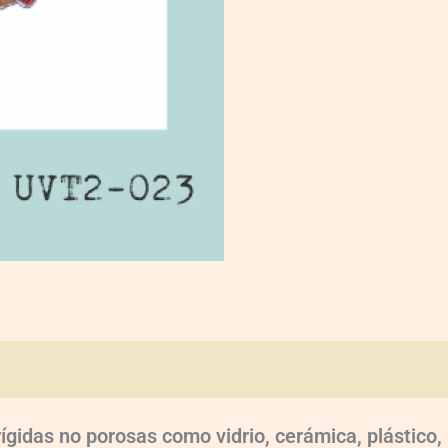
oraciones (0)
rígidas no porosas como vidrio, cerámica, plástic