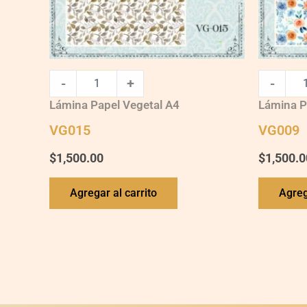
-
+
-
Lámina Papel Vegetal A4
Lámina P
VG015
VG009
$
1,500.00
$
1,500.0
Agregar al carrito
Agreg