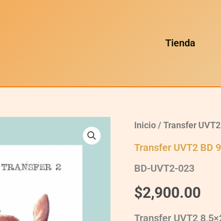
Tienda
BD-
Inicio
/
Transfer UVT2
UVT2-
023
Transfer UVT2 BD 
quantity
BD-UVT2-023
$
2,900.00
Transfer UVT2 8,5