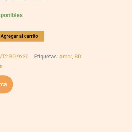
sponibles
Agregar al carrito
UVT2 BD 9x30
Etiquetas:
Amor
,
BD
s
rca