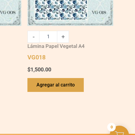
-
+
Lámina Papel Vegetal A4
VG018
$
1,500.00
Agregar al carrito
0