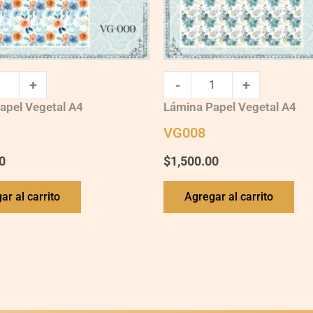
+
-
+
apel Vegetal A4
Lámina Papel Vegetal A4
VG008
0
$
1,500.00
ar al carrito
Agregar al carrito