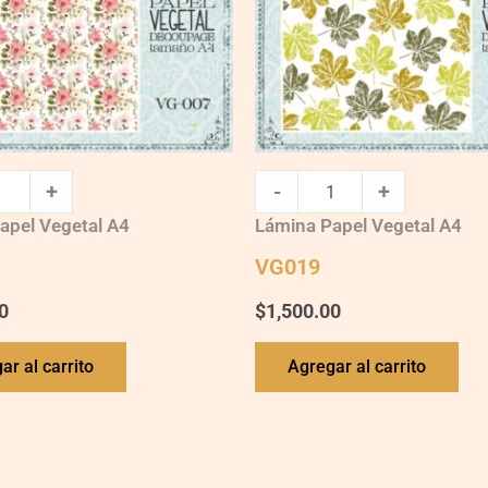
+
-
+
apel Vegetal A4
Lámina Papel Vegetal A4
VG019
0
$
1,500.00
ar al carrito
Agregar al carrito