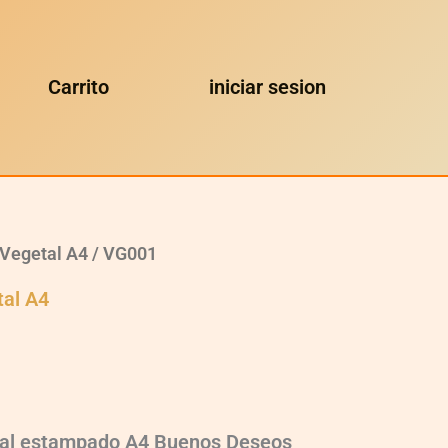
Carrito
iniciar sesion
Vegetal A4
/ VG001
tal A4
tal estampado A4 Buenos Deseos