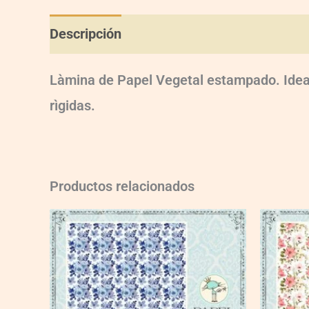
Descripción
Información adicional
Val
Làmina de Papel Vegetal estampado. Ideal
rìgidas.
Productos relacionados
VG007
quantity