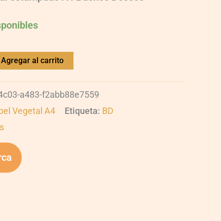
sponibles
Agregar al carrito
4c03-a483-f2abb88e7559
el Vegetal A4
Etiqueta:
BD
s
rca