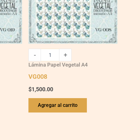
-
+
Lámina Papel Vegetal A4
VG008
$
1,500.00
Agregar al carrito