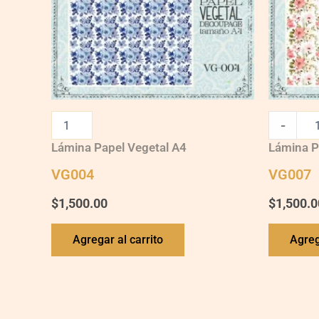
-
Lámina Papel Vegetal A4
Lámina P
VG004
VG007
$
1,500.00
$
1,500.0
Agregar al carrito
Agreg