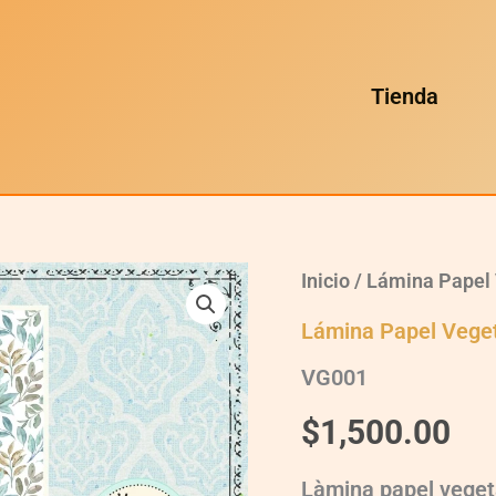
Tienda
VG001
Inicio
/
Lámina Papel 
quantity
Lámina Papel Vege
VG001
$
1,500.00
Làmina papel vege