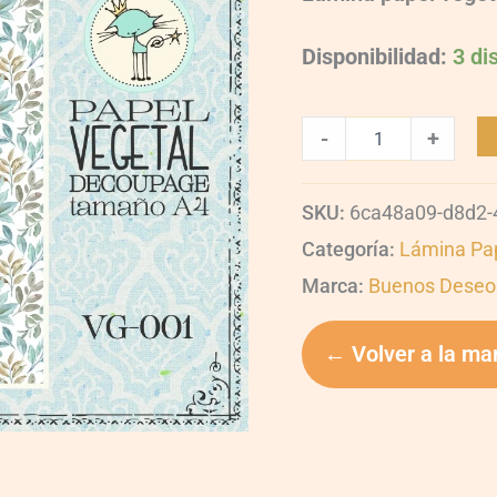
Disponibilidad:
3 di
-
+
SKU:
6ca48a09-d8d2-
Categoría:
Lámina Pap
Marca:
Buenos Deseo
← Volver a la ma