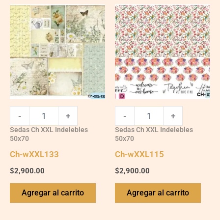
Ch-
Ch-
wXXL133
wXXL115
quantity
quantity
-
+
-
+
Sedas Ch XXL Indelebles
Sedas Ch XXL Indelebles
50x70
50x70
Ch-wXXL133
Ch-wXXL115
$
2,900.00
$
2,900.00
Agregar al carrito
Agregar al carrito