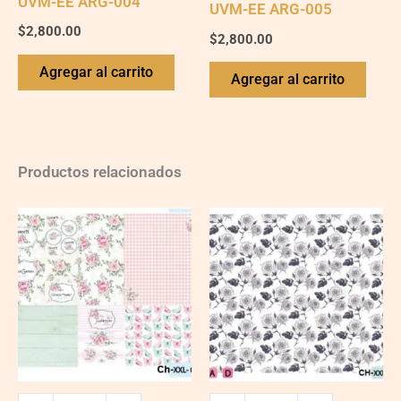
UVM-EE ARG-004
UVM-EE ARG-005
$
2,800.00
$
2,800.00
Agregar al carrito
Agregar al carrito
Productos relacionados
Ch-
Ch-
wXXL13
wXXL114
quantity
quantity