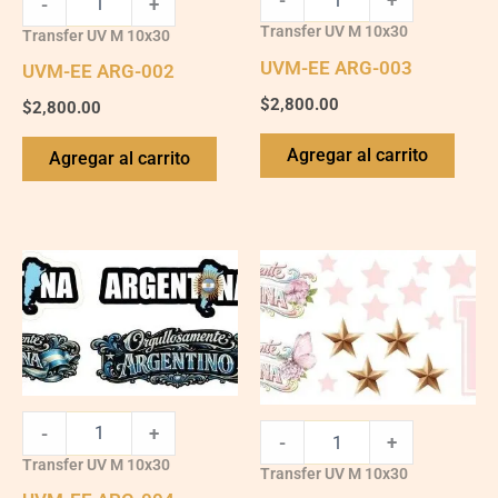
-
+
-
+
Transfer UV M 10x30
Transfer UV M 10x30
UVM-EE ARG-003
UVM-EE ARG-002
$
2,800.00
$
2,800.00
Agregar al carrito
Agregar al carrito
UVM-
UVM-
EE
EE
ARG-
ARG-
004
005
quantity
quantity
-
+
-
+
Transfer UV M 10x30
Transfer UV M 10x30