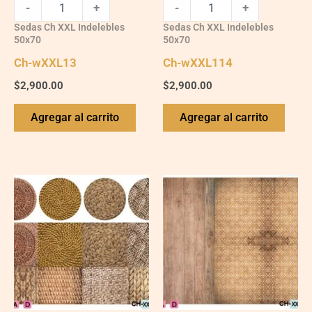
-
+
-
+
Sedas Ch XXL Indelebles
Sedas Ch XXL Indelebles
50x70
50x70
Ch-wXXL13
Ch-wXXL114
$
2,900.00
$
2,900.00
Agregar al carrito
Agregar al carrito
Ch-
Ch-
wXXL122
wXXL109
quantity
quantity