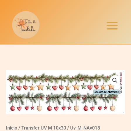
Ir
al
contenido
Inicio
/
Transfer UV M 10x30
/ Uv-M-NAv018