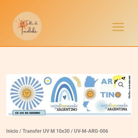
Ir
al
contenido
UV-
M-
ARG-
006
quantity
Inicio
/
Transfer UV M 10x30
/ UV-M-ARG-006