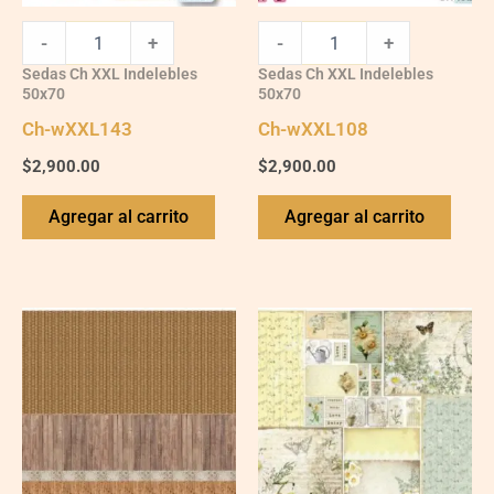
-
+
-
+
Sedas Ch XXL Indelebles
Sedas Ch XXL Indelebles
50x70
50x70
Ch-wXXL143
Ch-wXXL108
$
2,900.00
$
2,900.00
Agregar al carrito
Agregar al carrito
Ch-
Ch-
wXXL112
wXXL133
quantity
quantity