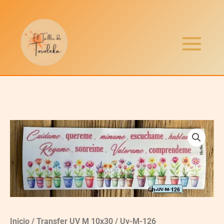
Ir
al
contenido
Inicio
/
Transfer UV M 10x30
/ Uv-M-126