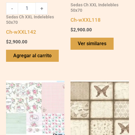
Sedas Ch XXL Indelebles
-
+
50x70
Sedas Ch XXL Indelebles
Ch-wXXL118
50x70
$
2,900.00
Ch-wXXL142
$
2,900.00
Ver similares
Agregar al carrito
Ch-
Ch-
wXXL13
wXXL116
quantity
quantity