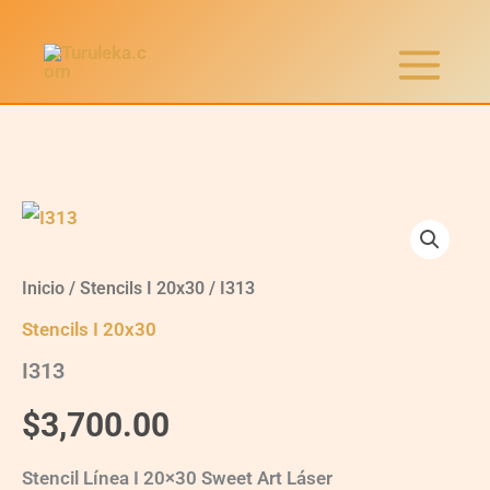
Ir
al
contenido
I313
quantity
Inicio
/
Stencils I 20x30
/ I313
Stencils I 20x30
I313
$
3,700.00
Stencil Línea I 20×30 Sweet Art Láser