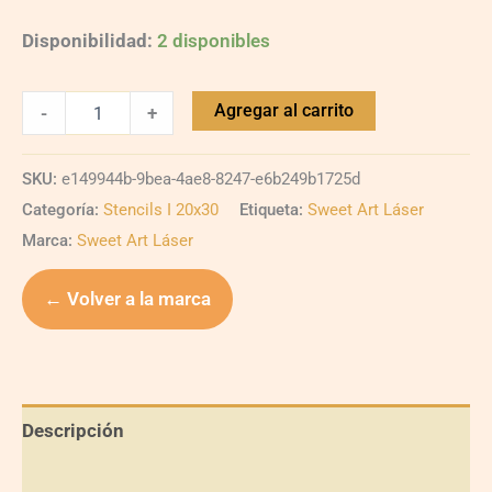
Disponibilidad:
2 disponibles
Agregar al carrito
-
+
SKU:
e149944b-9bea-4ae8-8247-e6b249b1725d
Categoría:
Stencils I 20x30
Etiqueta:
Sweet Art Láser
Marca:
Sweet Art Láser
← Volver a la marca
Descripción
Información adicional