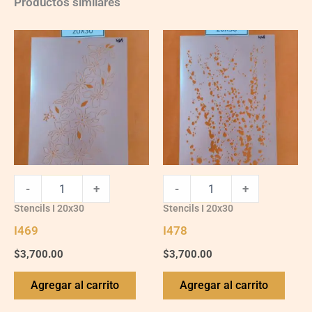
Productos similares
I469
I478
quantity
quantity
-
+
-
+
Stencils I 20x30
Stencils I 20x30
I469
I478
$
3,700.00
$
3,700.00
Agregar al carrito
Agregar al carrito