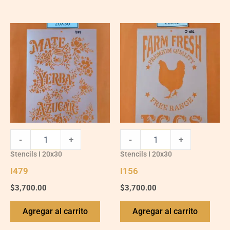
I479
I156
quantity
quantity
-
+
-
+
Stencils I 20x30
Stencils I 20x30
I479
I156
$
3,700.00
$
3,700.00
Agregar al carrito
Agregar al carrito