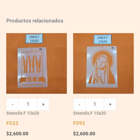
Productos relacionados
F033
F092
quantity
quantity
-
+
-
+
Stencils F 15x20
Stencils F 15x20
F033
F092
$
2,600.00
$
2,600.00