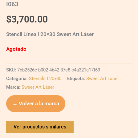
I063
$
3,700.00
Stencil Línea I 20×30 Sweet Art Láser
Agotado
SKU:
7cb2526e-b002-4b42-87c8-c4a321a17f69
Categoría:
Stencils I 20x30
Etiqueta:
Sweet Art Láser
Marca:
Sweet Art Láser
← Volver a la marca
Ver productos similares