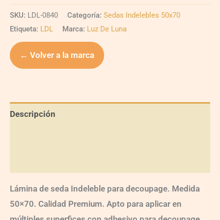
SKU:
LDL-0840
Categoría:
Sedas Indelebles 50x70
Etiqueta:
LDL
Marca:
Luz De Luna
← Volver a la marca
Descripción
Información adicional
Valoraciones (0)
Lámina de seda Indeleble para decoupage. Medida
50×70. Calidad Premium. Apto para aplicar en
múltiples superfices con adhesivo para decoupage.