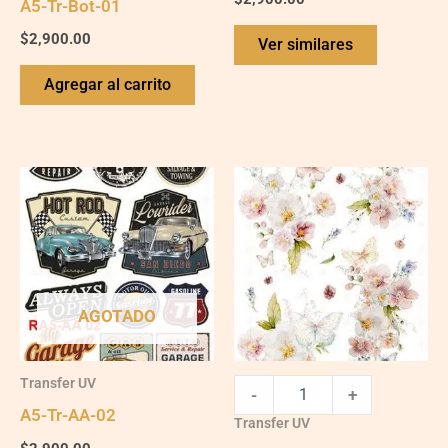
A5-Tr-Bot-01
$
2,900.00
Ver similares
Agregar al carrito
A5-
Tr-
Bot-
04
quantity
AGOTADO
Transfer UV
-
+
A5-Tr-AA-02
Transfer UV