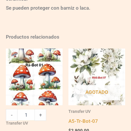
Se pueden proteger con barniz o laca.
Productos relacionados
A5-
Tr-
Bot-
01
quantity
AGOTADO
Transfer UV
-
+
A5-Tr-Bot-07
Transfer UV
$
2,900.00