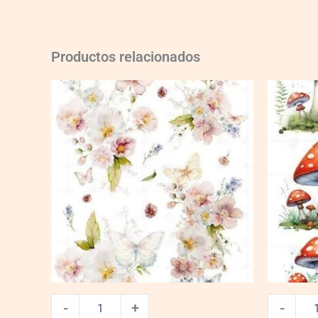
Productos relacionados
A5-
A5-
Tr-
Tr-
Bot-
Bot-
04
01
quantity
quantity
-
+
-