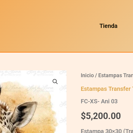
Tienda
FC-
Inicio
/
Estampas Tran
XS-
Ani
Estampas Transfer 
03
quantity
FC-XS- Ani 03
$
5,200.00
Estampa 30×30 (Tran