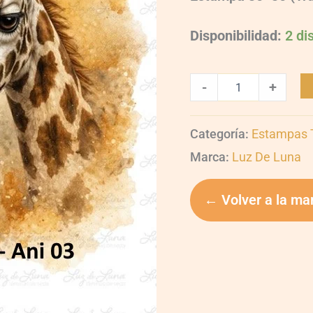
Disponibilidad:
2 di
-
+
Categoría:
Estampas T
Marca:
Luz De Luna
← Volver a la ma