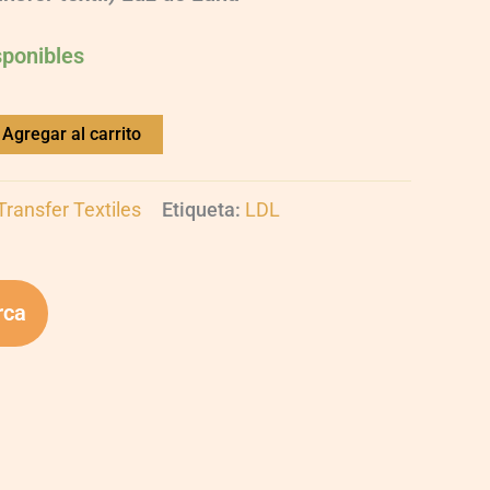
sponibles
Agregar al carrito
ransfer Textiles
Etiqueta:
LDL
rca