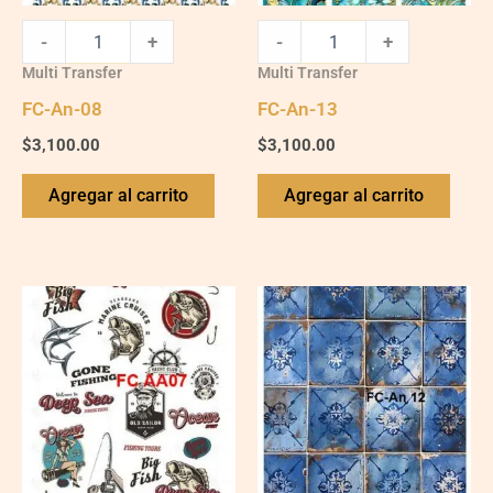
-
+
-
+
Multi Transfer
Multi Transfer
FC-An-08
FC-An-13
$
3,100.00
$
3,100.00
Agregar al carrito
Agregar al carrito
FC-
An-
12
quantity