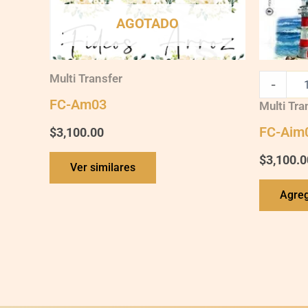
AGOTADO
Multi Transfer
-
FC-Am03
Multi Tra
FC-Aim
$
3,100.00
$
3,100.0
Ver similares
Agreg