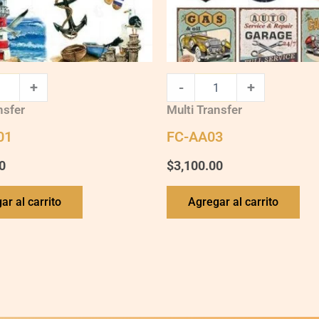
+
-
+
nsfer
Multi Transfer
01
FC-AA03
0
$
3,100.00
ar al carrito
Agregar al carrito