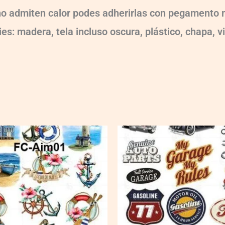
 no admiten calor podes adherirlas con pegamento m
es: madera, tela incluso oscura, plástico, chapa, v
FC-
AA03
quantity