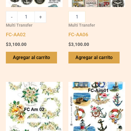
-
+
Multi Transfer
Multi Transfer
FC-AA02
FC-AA06
$
3,100.00
$
3,100.00
Agregar al carrito
Agregar al carrito
FC-
FC-
Am-
Aim01
02
quantity
quantity