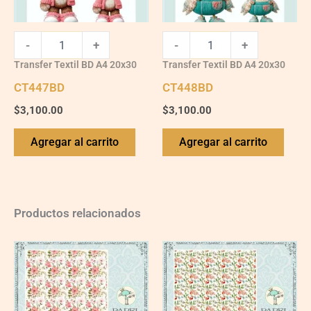
-
+
-
+
Transfer Textil BD A4 20x30
Transfer Textil BD A4 20x30
CT447BD
CT448BD
$
3,100.00
$
3,100.00
Agregar al carrito
Agregar al carrito
Productos relacionados
VG007
VG010
quantity
quantity