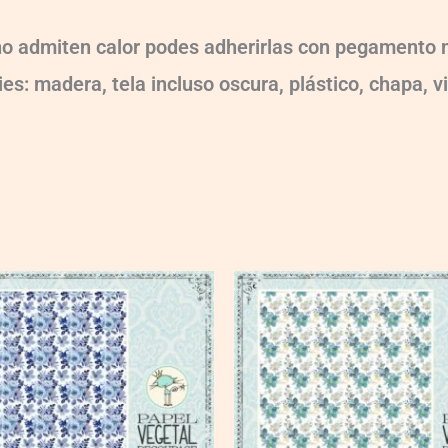
 no admiten calor podes adherirlas con pegamento m
es: madera, tela incluso oscura, plástico, chapa, v
VG008
quantity