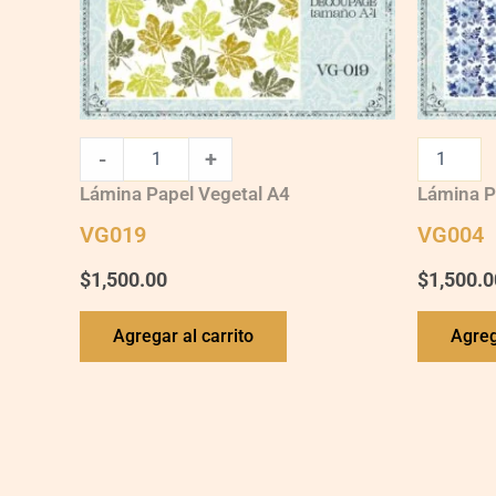
-
+
Lámina Papel Vegetal A4
Lámina P
VG019
VG004
$
1,500.00
$
1,500.0
Agregar al carrito
Agreg