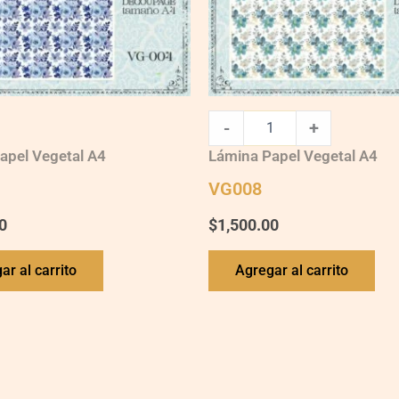
-
+
apel Vegetal A4
Lámina Papel Vegetal A4
VG008
0
$
1,500.00
ar al carrito
Agregar al carrito