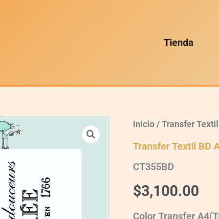
Tienda
CT355BD
Inicio
/
Transfer Texti
quantity
Transfer Textil BD 
CT355BD
$
3,100.00
Color Transfer A4(T