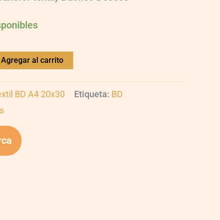
sponibles
Agregar al carrito
extil BD A4 20x30
Etiqueta:
BD
s
rca