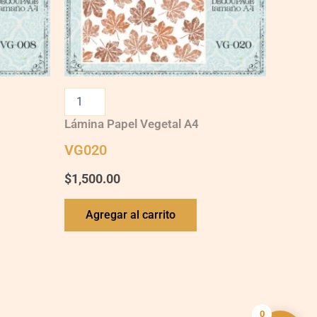
Lámina Papel Vegetal A4
VG020
$
1,500.00
Agregar al carrito
0