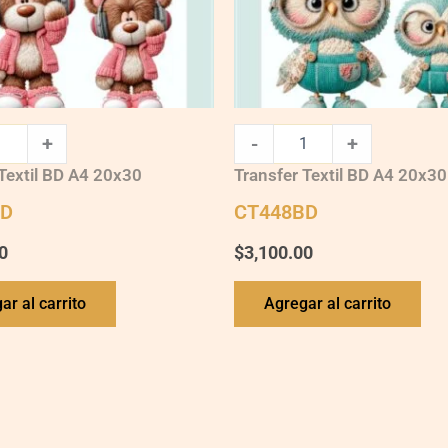
+
-
+
Textil BD A4 20x30
Transfer Textil BD A4 20x30
BD
CT448BD
0
$
3,100.00
ar al carrito
Agregar al carrito