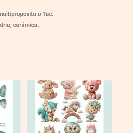
ultiproposito o Tac.
idrio, cerámica.
CT449BD
quantity