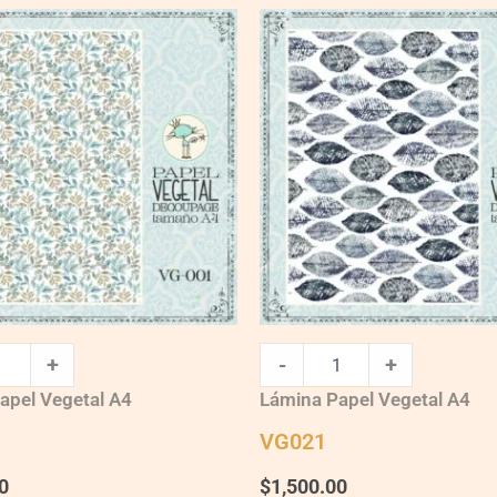
VG021
quantity
+
-
+
apel Vegetal A4
Lámina Papel Vegetal A4
VG021
0
$
1,500.00