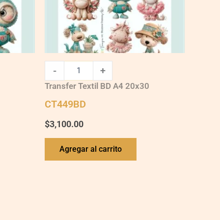
-
+
Transfer Textil BD A4 20x30
CT449BD
$
3,100.00
Agregar al carrito