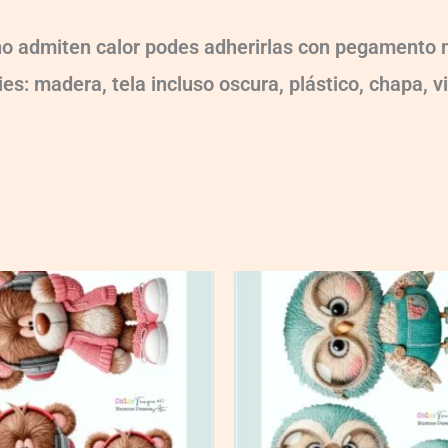
 no admiten calor podes adherirlas con pegamento m
es: madera, tela incluso oscura, plástico, chapa, v
CT448BD
quantity