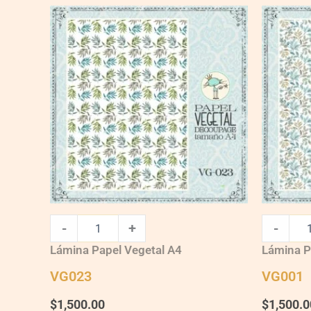
VG023
VG001
quantity
quantity
-
+
-
Lámina Papel Vegetal A4
Lámina P
VG023
VG001
$
1,500.00
$
1,500.0