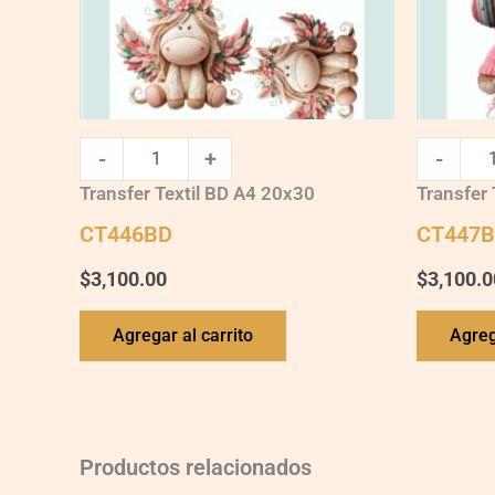
-
+
-
Transfer Textil BD A4 20x30
Transfer 
CT446BD
CT447
$
3,100.00
$
3,100.0
Agregar al carrito
Agreg
Productos relacionados