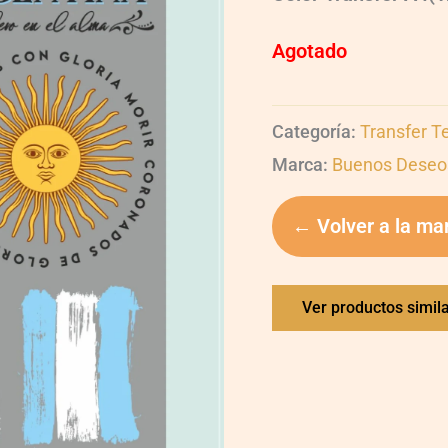
Agotado
Categoría:
Transfer T
Marca:
Buenos Deseo
← Volver a la ma
Ver productos simil