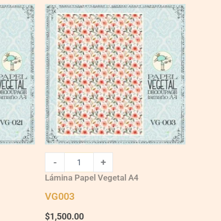
VG003
quantity
-
+
Lámina Papel Vegetal A4
VG003
$
1,500.00