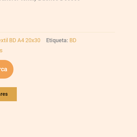
extil BD A4 20x30
Etiqueta:
BD
s
rca
ares