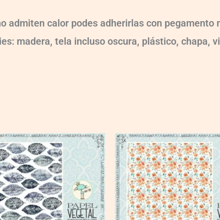
 no admiten calor podes adherirlas con pegamento m
es: madera, tela incluso oscura, plástico, chapa, v
VG011
quantity