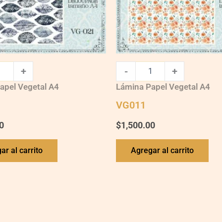
+
-
+
apel Vegetal A4
Lámina Papel Vegetal A4
VG011
0
$
1,500.00
ar al carrito
Agregar al carrito