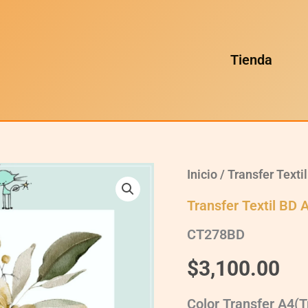
Tienda
CT278BD
Inicio
/
Transfer Texti
quantity
Transfer Textil BD 
CT278BD
$
3,100.00
Color Transfer A4(T