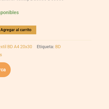
sponibles
Agregar al carrito
extil BD A4 20x30
Etiqueta:
BD
s
rca