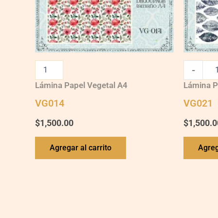
-
Lámina Papel Vegetal A4
Lámina P
VG014
VG021
$
1,500.00
$
1,500.0
Agregar al carrito
Agreg