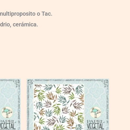
ultiproposito o Tac.
idrio, cerámica.
VG024
quantity