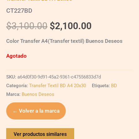
CT227BD
$
3,100.00
$
2,100.00
Color Transfer A4(Transfer textil) Buenos Deseos
Agotado
SKU:
a64d0f30-9d91-45a2-9361-c47556833d7d
Categoría:
Transfer Textil BD A4 20x30
Etiqueta:
BD
Marca:
Buenos Deseos
← Volver a la marca
Ver productos similares