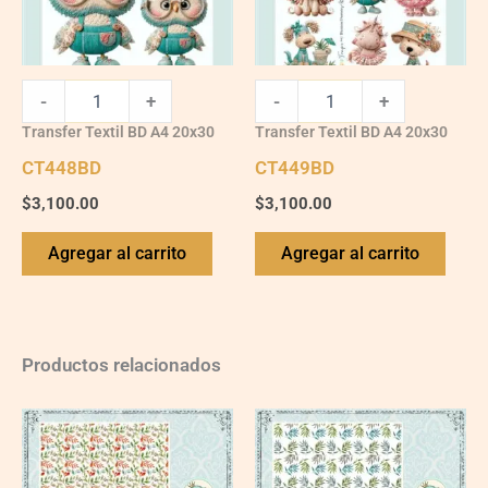
-
+
-
+
Transfer Textil BD A4 20x30
Transfer Textil BD A4 20x30
CT448BD
CT449BD
$
3,100.00
$
3,100.00
Agregar al carrito
Agregar al carrito
Productos relacionados
VG010
VG023
quantity
quantity