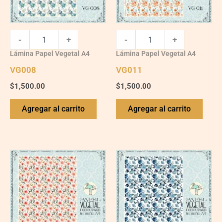
-
+
-
+
Lámina Papel Vegetal A4
Lámina Papel Vegetal A4
VG008
VG011
$
1,500.00
$
1,500.00
Agregar al carrito
Agregar al carrito
VG003
VG018
quantity
quantity