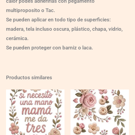
calor podes adherirlas con pegamento
multiproposito o Tac.
Se pueden aplicar en todo tipo de superficies:
madera, tela incluso oscura, plástico, chapa, vidrio,
cerámica.
Se pueden proteger con barniz o laca.
Productos similares
Ch-
Ch-
TC-
TC-
MAMA
MAMA
8
12
quantity
quantity