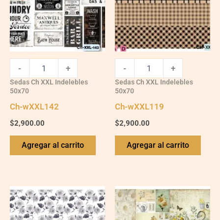
-
+
-
+
Sedas Ch XXL Indelebles
Sedas Ch XXL Indelebles
50x70
50x70
Ch-wXXL142
Ch-wXXL119
$
2,900.00
$
2,900.00
Agregar al carrito
Agregar al carrito
Ch-
Ch-
wXXL114
wXXL132
quantity
quantity