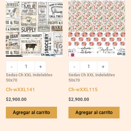
Ch-
Ch-
wXXL141
wXXL115
quantity
quantity
-
+
-
+
Sedas Ch XXL Indelebles
Sedas Ch XXL Indelebles
50x70
50x70
Ch-wXXL141
Ch-wXXL115
$
2,900.00
$
2,900.00
Agregar al carrito
Agregar al carrito