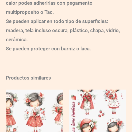
calor podes adherirlas con pegamento
multiproposito o Tac.
Se pueden aplicar en todo tipo de superficies:
madera, tela incluso oscura, plástico, chapa, vidrio,
cerámica.
Se pueden proteger con barniz o laca.
Productos similares
Ch-
Ch-
TC-
TC-
GABY
GABY
BY
BY
JANA-
JANA-
001
002
quantity
quantity