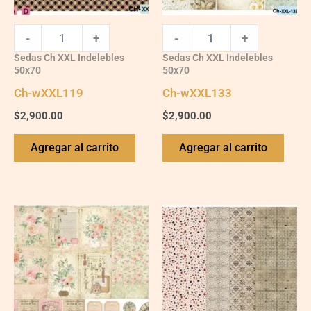
-
+
-
+
Sedas Ch XXL Indelebles
Sedas Ch XXL Indelebles
50x70
50x70
Ch-wXXL119
Ch-wXXL133
$
2,900.00
$
2,900.00
Agregar al carrito
Agregar al carrito
Ch-
Ch-
wXXL110
wXXL117
quantity
quantity