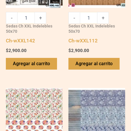
-
+
-
+
Sedas Ch XXL Indelebles
Sedas Ch XXL Indelebles
50x70
50x70
Ch-wXXL142
Ch-wXXL112
$
2,900.00
$
2,900.00
Agregar al carrito
Agregar al carrito
Ch-
Ch-
wXXL115
wXXL123
quantity
quantity