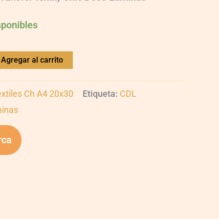
sponibles
Agregar al carrito
extiles Ch A4 20x30
Etiqueta:
CDL
minas
rca