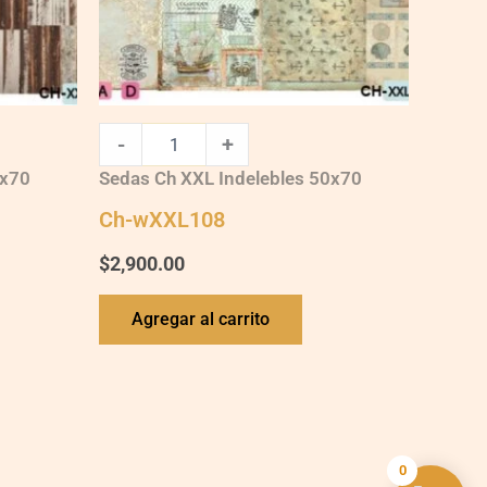
-
+
0x70
Sedas Ch XXL Indelebles 50x70
Ch-wXXL108
$
2,900.00
Agregar al carrito
0