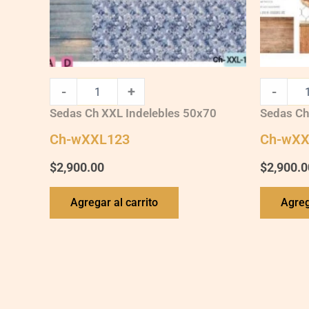
-
+
-
Sedas Ch XXL Indelebles 50x70
Sedas Ch
Ch-wXXL123
Ch-wXX
$
2,900.00
$
2,900.0
Agregar al carrito
Agreg