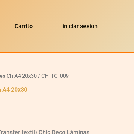
Carrito
iniciar sesion
les Ch A4 20x30
/ CH-TC-009
h A4 20x30
Transfer textil) Chic Deco Láminas