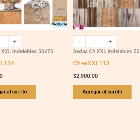
+
-
+
 XXL Indelebles 50x70
Sedas Ch XXL Indelebles 5
L134
Ch-wXXL113
0
$
2,900.00
ar al carrito
Agregar al carrito