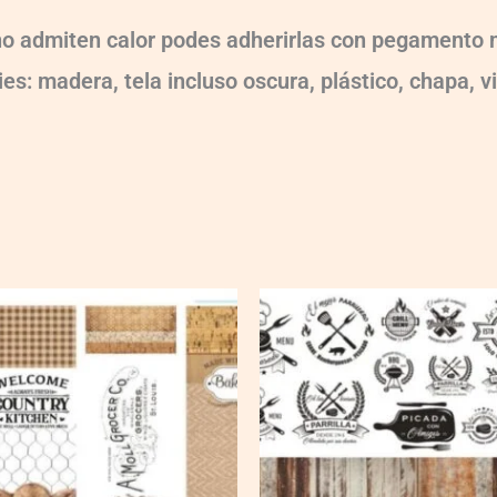
 no admiten calor podes adherirlas con pegamento m
es: madera, tela incluso oscura, plástico, chapa, v
Ch-
wXXL113
quantity