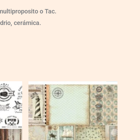
ultiproposito o Tac.
idrio, cerámica.
Ch-
wXXL108
quantity