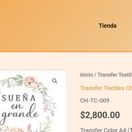
Tienda
CH-
Inicio
/
Transfer Texti
TC-
009
Transfer Textiles C
quantity
CH-TC-009
$
2,800.00
Transfer Color A4 (