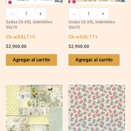
-
+
-
+
Sedas Ch XXL Indelebles
Sedas Ch XXL Indelebles
50x70
50x70
Ch-wXXL115
Ch-wXXL111
$
2,900.00
$
2,900.00
Agregar al carrito
Agregar al carrito
Ch-
Ch-
wXXL133
wXXL120
quantity
quantity