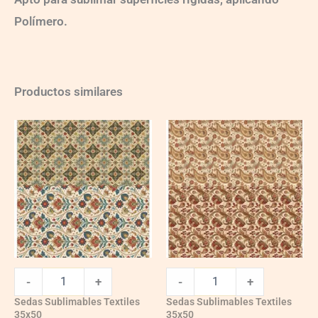
Polímero.
Productos similares
Ch-
Ch-
SST-
SST-
154
155
quantity
quantity
-
+
-
+
Sedas Sublimables Textiles
Sedas Sublimables Textiles
35x50
35x50