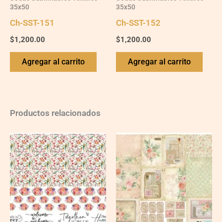
35x50
35x50
Ch-SST-151
Ch-SST-152
$
1,200.00
$
1,200.00
Agregar al carrito
Agregar al carrito
Productos relacionados
Ch-
Ch-
wXXL115
wXXL111
quantity
quantity