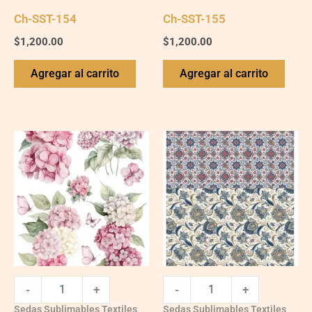
Ch-SST-154
Ch-SST-155
$
1,200.00
$
1,200.00
Agregar al carrito
Agregar al carrito
Ch-
Ch-
SST-
SST-
151
152
quantity
quantity
-
+
-
+
Sedas Sublimables Textiles
Sedas Sublimables Textiles