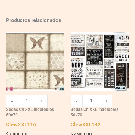
Productos relacionados
Ch-
Ch-
wXXL116
wXXL142
quantity
quantity
-
+
-
+
Sedas Ch XXL Indelebles
Sedas Ch XXL Indelebles
50x70
50x70
Ch-wXXL116
Ch-wXXL142
$
2,900.00
$
2,900.00