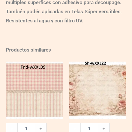
múltiples superfices con adhesivo para decoupage.
También podés aplicarlas en Telas.Súper versátiles.
Resistentes al agua y con filtro UV.
Productos similares
Fnd-
ShB-
wXXL09
wXXL22
quantity
quantity
-
+
-
+