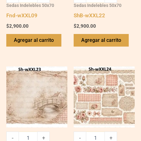
Sedas Indelebles 50x70
Sedas Indelebles 50x70
Fnd-wXXL09
ShB-wXXL22
$
2,900.00
$
2,900.00
Agregar al carrito
Agregar al carrito
ShB-
ShB-
wXXL23
wXXL24
quantity
quantity
-
+
-
+