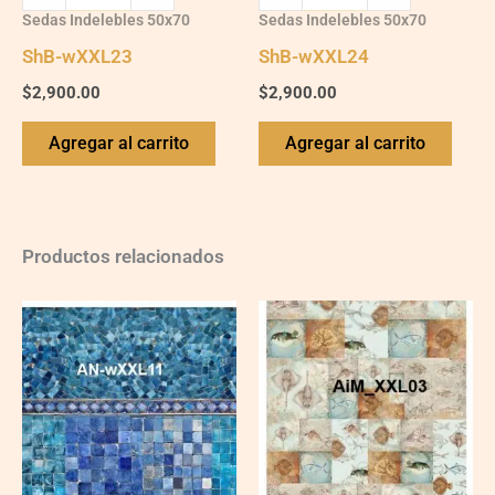
Sedas Indelebles 50x70
Sedas Indelebles 50x70
ShB-wXXL23
ShB-wXXL24
$
2,900.00
$
2,900.00
Agregar al carrito
Agregar al carrito
Productos relacionados
AN-
AiM_XXL03
wXXL11
quantity
quantity