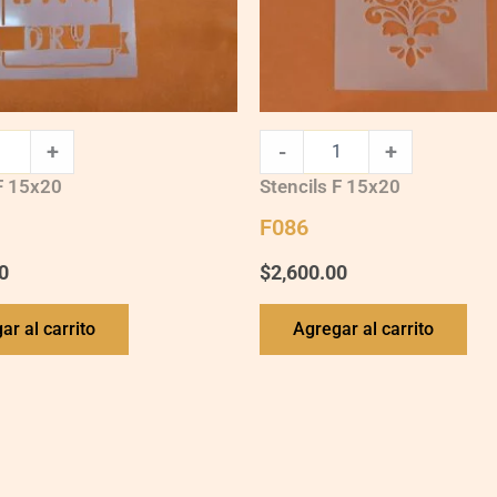
+
-
+
 F 15x20
Stencils F 15x20
F086
0
$
2,600.00
ar al carrito
Agregar al carrito