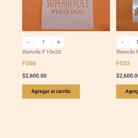
-
+
-
Stencils F 15x20
Stencils
F066
F033
$
2,600.00
$
2,600.0
Agregar al carrito
Agreg