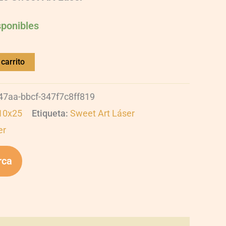
sponibles
carrito
47aa-bbcf-347f7c8ff819
 10x25
Etiqueta:
Sweet Art Láser
er
rca