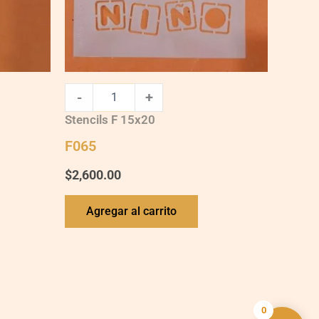
-
+
Stencils F 15x20
F065
$
2,600.00
Agregar al carrito
0