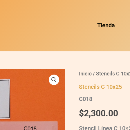
Tienda
Inicio
/
Stencils C 10
Stencils C 10x25
C018
$
2,300.00
Stencil Línea C 10×