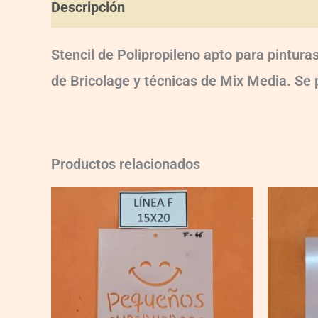
Descripción
Información adicional
Val
Stencil de Polipropileno apto para pintur
de Bricolage y técnicas de Mix Media. Se pu
Productos relacionados
F066
F033
quantity
quantity