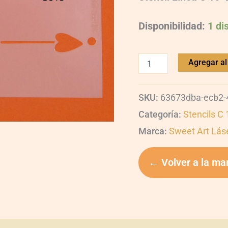
Disponibilidad:
1 di
Agregar al 
SKU:
63673dba-ecb2-
Categoría:
Stencils C
Marca:
Sweet Art Lás
← Volver a la ma