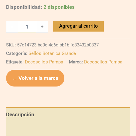
Disponibilidad:
2 disponibles
Agregar al carrito
-
+
SKU:
57d14723-bc0c-4e6d-bb1b-fc33432b0337
Categoría:
Sellos Botánica Grande
Etiqueta:
Decosellos Pampa
Marca:
Decosellos Pampa
← Volver a la marca
Descripción
Información adicional