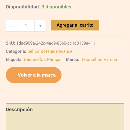
Disponibilidad:
3 disponibles
Agregar al carrito
-
+
SKU:
1dad909a-242c-4ad9-85b0-cc1c0139e411
Categoría:
Sellos Botánica Grande
Etiqueta:
Decosellos Pampa
Marca:
Decosellos Pampa
← Volver a la marca
Descripción
Información adicional