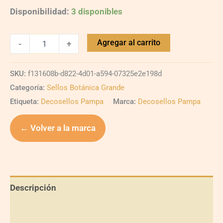
Disponibilidad:
3 disponibles
Agregar al carrito
-
+
SKU:
f131608b-d822-4d01-a594-07325e2e198d
Categoría:
Sellos Botánica Grande
Etiqueta:
Decosellos Pampa
Marca:
Decosellos Pampa
← Volver a la marca
Descripción
Información adicional