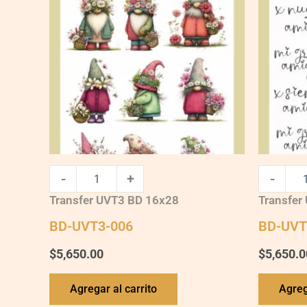
quantity
quantity
-
+
-
Transfer UVT3 BD 16x28
Transfer
BD-UVT3-006
BD-UVT
$
5,650.00
$
5,650.0
Agregar al carrito
Agreg