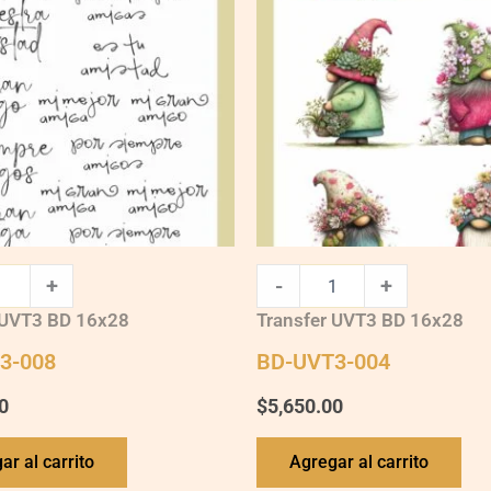
quantity
+
-
+
 UVT3 BD 16x28
Transfer UVT3 BD 16x28
3-008
BD-UVT3-004
0
$
5,650.00
ar al carrito
Agregar al carrito