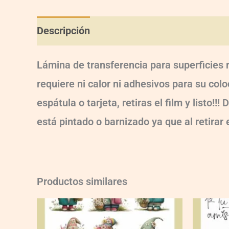
Descripción
Información adicional
Val
Lámina de transferencia para superficies 
requiere ni calor ni adhesivos para su col
espátula o tarjeta, retiras el film y listo
está pintado o barnizado ya que al retirar
Productos similares
BD-
BD-
UVT3-
UVT3-
006
008