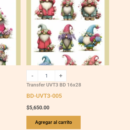
quantity
-
+
Transfer UVT3 BD 16x28
BD-UVT3-005
$
5,650.00
Agregar al carrito