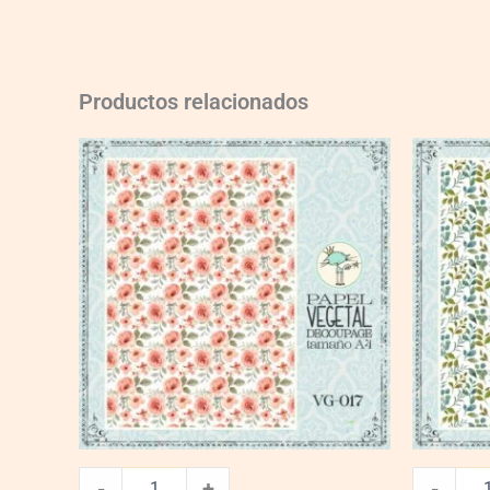
Productos relacionados
VG017
VG006
quantity
quantity
-
+
-