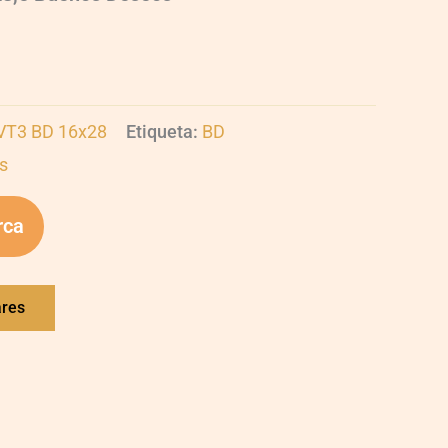
UVT3 BD 16x28
Etiqueta:
BD
s
rca
ares