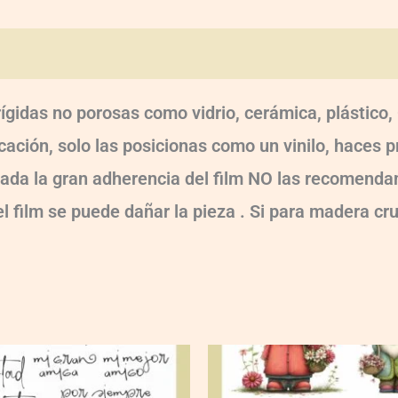
oraciones (0)
rígidas no porosas como vidrio, cerámica, plástic
ocación, solo las posicionas como un vinilo, haces
!!! Dada la gran adherencia del film NO las recomen
 el film se puede dañar la pieza . Si para madera cr
BD-
UVT3-
004