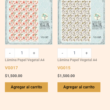
quantity
quantity
-
+
-
+
Lámina Papel Vegetal A4
Lámina Papel Vegetal A4
VG017
VG015
$
1,500.00
$
1,500.00
Agregar al carrito
Agregar al carrito