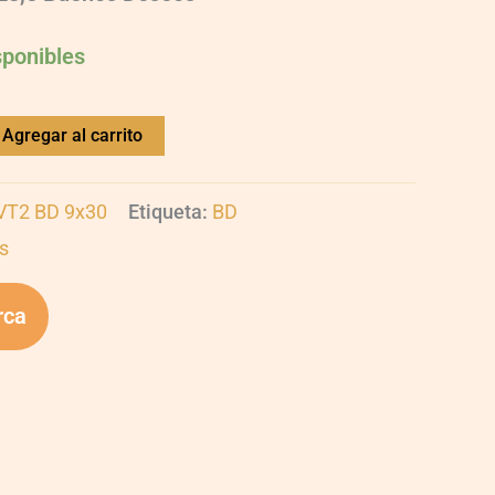
sponibles
Agregar al carrito
UVT2 BD 9x30
Etiqueta:
BD
s
rca