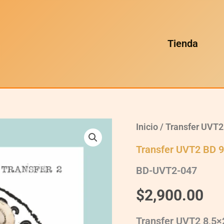
Tienda
BD-
Inicio
/
Transfer UVT2
UVT2-
047
Transfer UVT2 BD 
quantity
BD-UVT2-047
$
2,900.00
Transfer UVT2 8,5