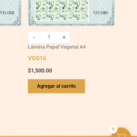
-
+
Lámina Papel Vegetal A4
VG016
$
1,500.00
Agregar al carrito
0