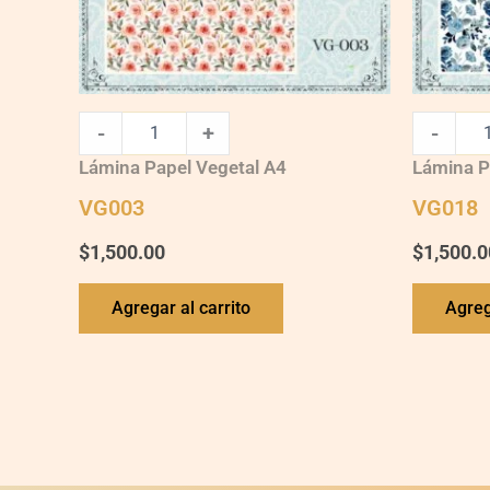
-
+
-
Lámina Papel Vegetal A4
Lámina P
VG003
VG018
$
1,500.00
$
1,500.0
Agregar al carrito
Agreg