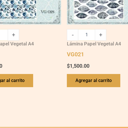
+
-
+
apel Vegetal A4
Lámina Papel Vegetal A4
VG021
0
$
1,500.00
ar al carrito
Agregar al carrito