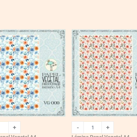
VG003
quantity
+
-
+