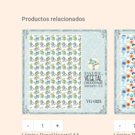
Productos relacionados
VG023
VG009
quantity
quantity
-
+
-