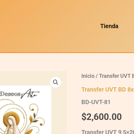
Tienda
BD-
Inicio
/
Transfer UVT 
UVT-
81
Transfer UVT BD 8
quantity
BD-UVT-81
$
2,600.00
Transfer UVT 9,5×