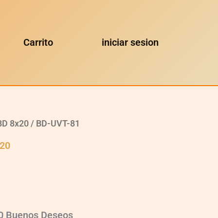
Carrito
iniciar sesion
BD 8x20
/ BD-UVT-81
x20
20 Buenos Deseos