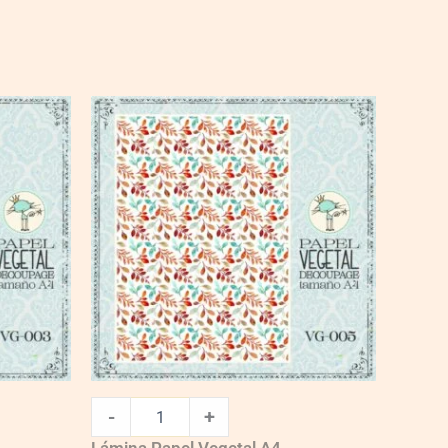
VG005
quantity
-
+