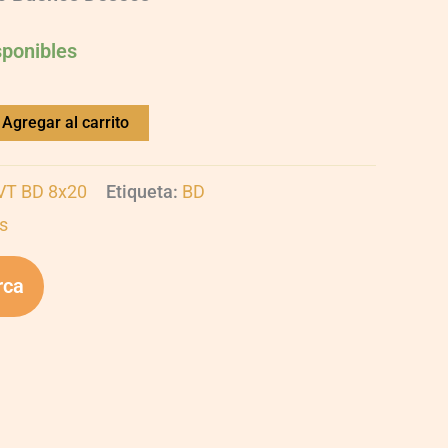
sponibles
Agregar al carrito
VT BD 8x20
Etiqueta:
BD
s
rca