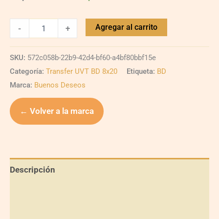
Agregar al carrito
-
+
SKU:
572c058b-22b9-42d4-bf60-a4bf80bbf15e
Categoría:
Transfer UVT BD 8x20
Etiqueta:
BD
Marca:
Buenos Deseos
← Volver a la marca
Descripción
Información adicional
Valoraciones (0)