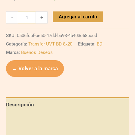
Agregar al carrito
-
+
SKU:
0506fcbf-ce60-47dd-ba93-4b403c68bccd
Categoría:
Transfer UVT BD 8x20
Etiqueta:
BD
Marca:
Buenos Deseos
← Volver a la marca
Descripción
Información adicional
Valoraciones (0)