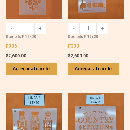
-
+
-
+
Stencils F 15x20
Stencils F 15x20
F086
F033
$
2,600.00
$
2,600.00
Agregar al carrito
Agregar al carrito
F078
F071
quantity
quantity