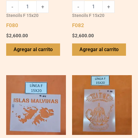
-
+
-
+
Stencils F 15x20
Stencils F 15x20
F080
F082
$
2,600.00
$
2,600.00
Agregar al carrito
Agregar al carrito
F056
quantity