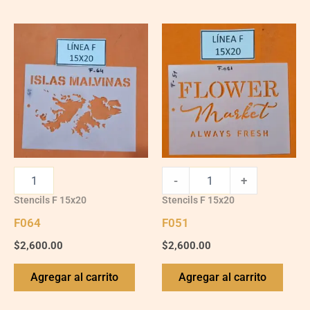
F051
quantity
-
+
Stencils F 15x20
Stencils F 15x20
F064
F051
$
2,600.00
$
2,600.00
Agregar al carrito
Agregar al carrito