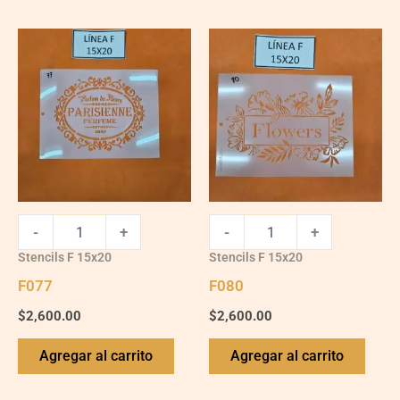
F077
F080
quantity
quantity
-
+
-
+
Stencils F 15x20
Stencils F 15x20
F077
F080
$
2,600.00
$
2,600.00
Agregar al carrito
Agregar al carrito