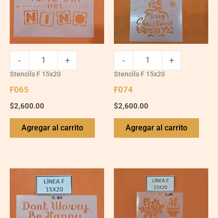
-
+
-
+
Stencils F 15x20
Stencils F 15x20
F065
F074
$
2,600.00
$
2,600.00
Agregar al carrito
Agregar al carrito
F057
F089
quantity
quantity